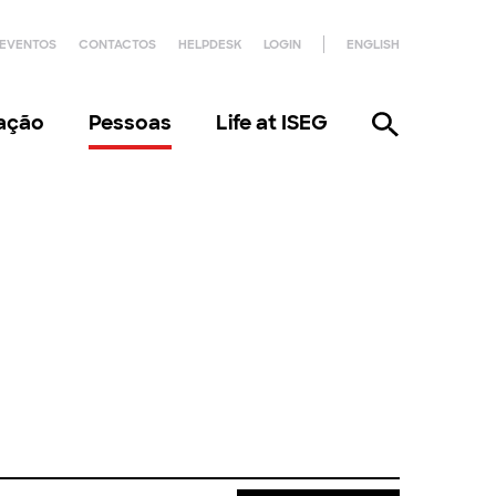
EVENTOS
CONTACTOS
HELPDESK
LOGIN
ENGLISH
gação
Pessoas
Life at ISEG