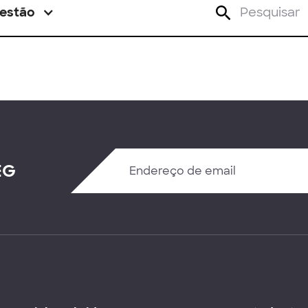
estão
EG