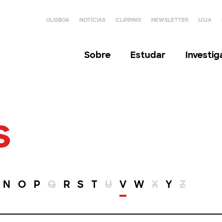
ULISBOA
NOTÍCIAS
CLIPPING
NEWSLETTER
LOJA
Sobre
Estudar
Investi
s
N
O
P
Q
R
S
T
U
V
W
X
Y
Z