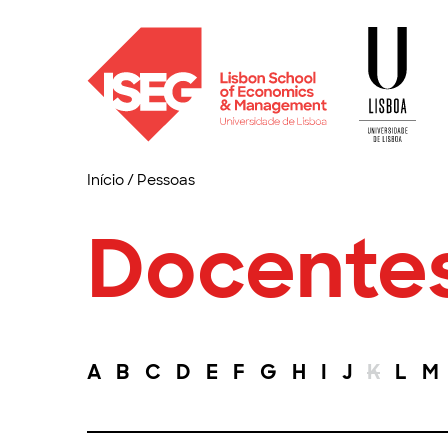
Início
/
Pessoas
Docente
A
B
C
D
E
F
G
H
I
J
K
L
M