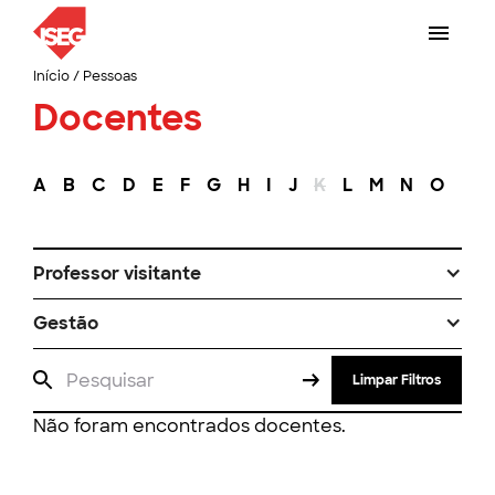
Início
/
Pessoas
Docentes
A
B
C
D
E
F
G
H
I
J
K
L
M
N
O
P
Professor visitante
Gestão
Limpar Filtros
Não foram encontrados docentes.