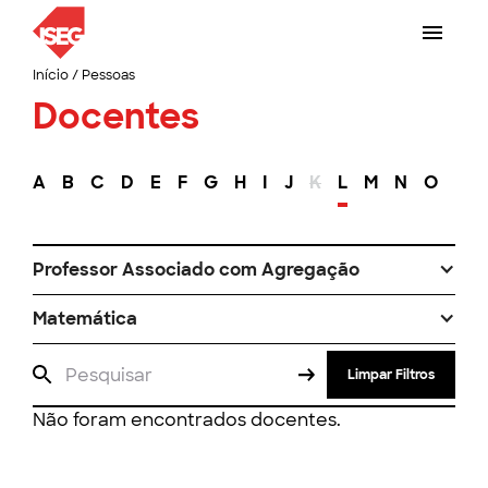
Início
/
Pessoas
Docentes
A
B
C
D
E
F
G
H
I
J
K
L
M
N
O
P
Professor Associado com Agregação
Matemática
Limpar Filtros
Não foram encontrados docentes.