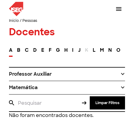
Início
/
Pessoas
Docentes
A
B
C
D
E
F
G
H
I
J
K
L
M
N
O
P
Professor Auxiliar
Matemática
Limpar Filtros
Não foram encontrados docentes.