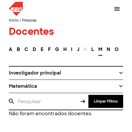
Início
/
Pessoas
Docentes
A
B
C
D
E
F
G
H
I
J
K
L
M
N
O
P
Investigador principal
Matemática
Limpar Filtros
Não foram encontrados docentes.