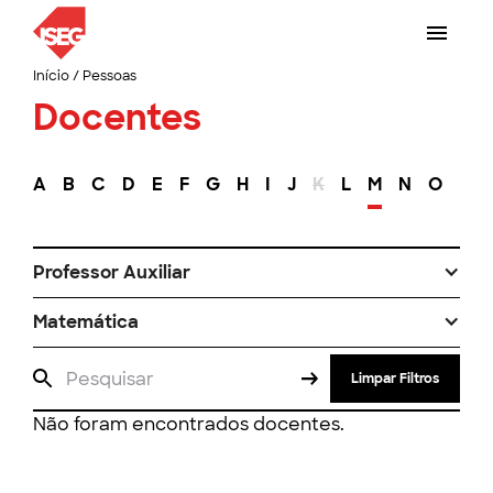
Início
/
Pessoas
Docentes
A
B
C
D
E
F
G
H
I
J
K
L
M
N
O
P
Professor Auxiliar
Matemática
Limpar Filtros
Não foram encontrados docentes.