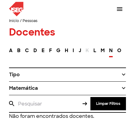
Início
/
Pessoas
Docentes
A
B
C
D
E
F
G
H
I
J
K
L
M
N
O
P
Tipo
Matemática
Limpar Filtros
Não foram encontrados docentes.