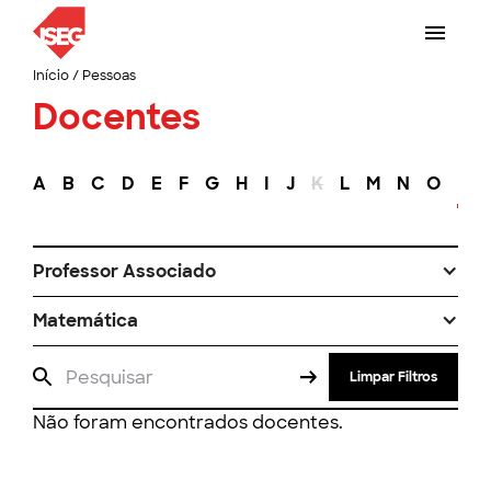
Início
/
Pessoas
Docentes
A
B
C
D
E
F
G
H
I
J
K
L
M
N
O
P
Professor Associado
Matemática
Limpar Filtros
Não foram encontrados docentes.