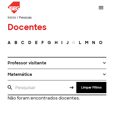
Início
/
Pessoas
Docentes
A
B
C
D
E
F
G
H
I
J
K
L
M
N
O
P
Professor visitante
Matemática
Limpar Filtros
Não foram encontrados docentes.