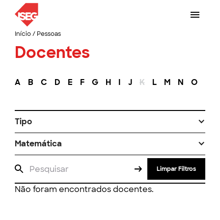
Início
/
Pessoas
Docentes
A
B
C
D
E
F
G
H
I
J
K
L
M
N
O
P
Tipo
Matemática
Limpar Filtros
Não foram encontrados docentes.