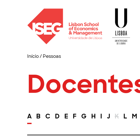
Início
/
Pessoas
Docente
A
B
C
D
E
F
G
H
I
J
K
L
M