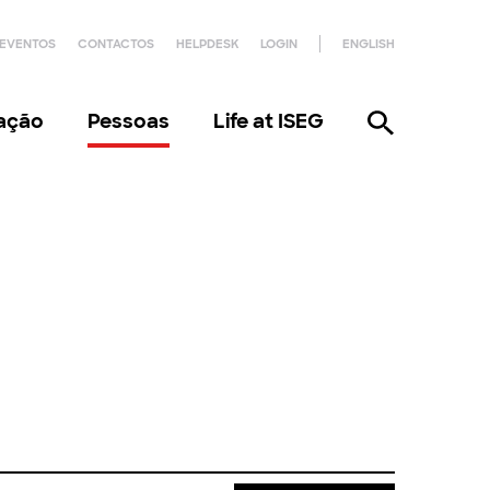
EVENTOS
CONTACTOS
HELPDESK
LOGIN
ENGLISH
gação
Pessoas
Life at ISEG