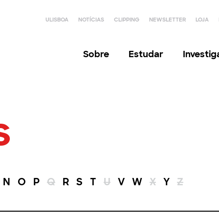
ULISBOA
NOTÍCIAS
CLIPPING
NEWSLETTER
LOJA
Sobre
Estudar
Investi
s
N
O
P
Q
R
S
T
U
V
W
X
Y
Z