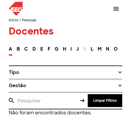
Início
/
Pessoas
Docentes
A
B
C
D
E
F
G
H
I
J
K
L
M
N
O
P
Tipo
Gestão
Limpar Filtros
Não foram encontrados docentes.