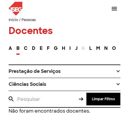
Início
/
Pessoas
Docentes
A
B
C
D
E
F
G
H
I
J
K
L
M
N
O
P
Prestação de Serviços
Ciências Sociais
Limpar Filtros
Não foram encontrados docentes.