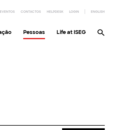
EVENTOS
CONTACTOS
HELPDESK
LOGIN
ENGLISH
gação
Pessoas
Life at ISEG