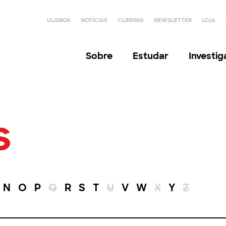
ULISBOA
NOTÍCIAS
CLIPPING
NEWSLETTER
LOJA
Sobre
Estudar
Investi
s
N
O
P
Q
R
S
T
U
V
W
X
Y
Z