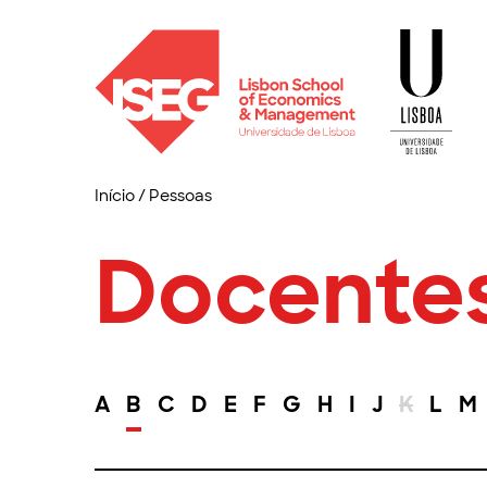
Início
/
Pessoas
Docente
A
B
C
D
E
F
G
H
I
J
K
L
M