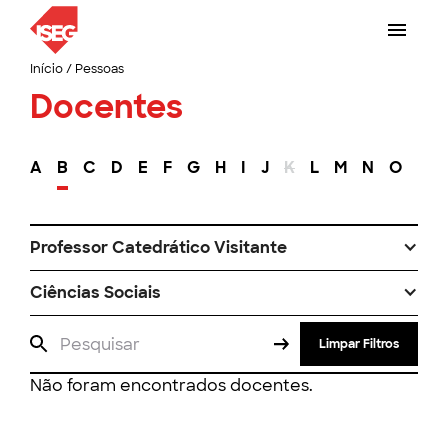
Início
/
Pessoas
Docentes
A
B
C
D
E
F
G
H
I
J
K
L
M
N
O
P
Professor Catedrático Visitante
Ciências Sociais
Limpar Filtros
Não foram encontrados docentes.