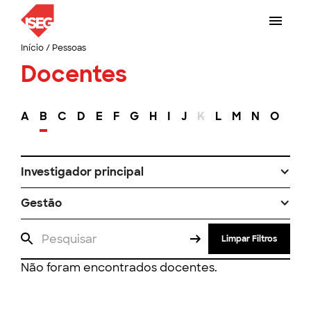
Início
/
Pessoas
Docentes
A
B
C
D
E
F
G
H
I
J
K
L
M
N
O
P
Investigador principal
Gestão
Limpar Filtros
Não foram encontrados docentes.