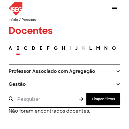
Início
/
Pessoas
Docentes
A
B
C
D
E
F
G
H
I
J
K
L
M
N
O
P
Professor Associado com Agregação
Gestão
Limpar Filtros
Não foram encontrados docentes.