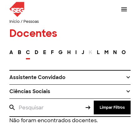
Início
/
Pessoas
Docentes
A
B
C
D
E
F
G
H
I
J
K
L
M
N
O
P
Assistente Convidado
Ciências Sociais
Limpar Filtros
Não foram encontrados docentes.