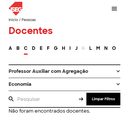
Início
/
Pessoas
Docentes
A
B
C
D
E
F
G
H
I
J
K
L
M
N
O
P
Professor Auxiliar com Agregação
Economia
Limpar Filtros
Não foram encontrados docentes.