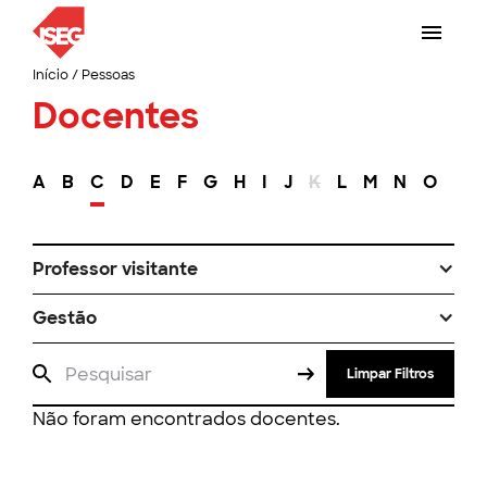
Início
/
Pessoas
Docentes
A
B
C
D
E
F
G
H
I
J
K
L
M
N
O
P
Professor visitante
Gestão
Limpar Filtros
Não foram encontrados docentes.