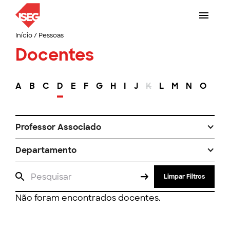
Início
/
Pessoas
Docentes
A
B
C
D
E
F
G
H
I
J
K
L
M
N
O
P
Professor Associado
Departamento
Limpar Filtros
Não foram encontrados docentes.