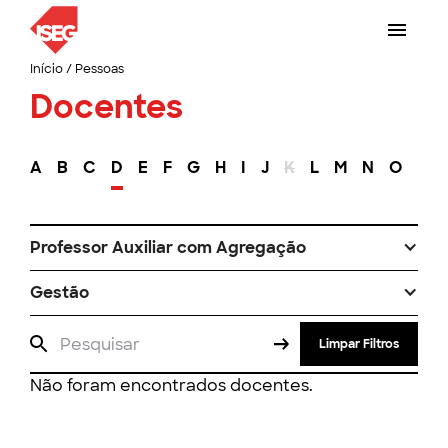
Início
/
Pessoas
Docentes
A
B
C
D
E
F
G
H
I
J
K
L
M
N
O
P
Professor Auxiliar com Agregação
Gestão
Limpar Filtros
Não foram encontrados docentes.