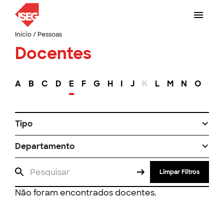
Início
/
Pessoas
Docentes
A
B
C
D
E
F
G
H
I
J
K
L
M
N
O
P
Tipo
Departamento
Limpar Filtros
Não foram encontrados docentes.