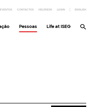
EVENTOS
CONTACTOS
HELPDESK
LOGIN
ENGLISH
gação
Pessoas
Life at ISEG