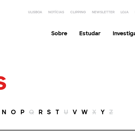
ULISBOA
NOTÍCIAS
CLIPPING
NEWSLETTER
LOJA
Sobre
Estudar
Investi
s
N
O
P
Q
R
S
T
U
V
W
X
Y
Z