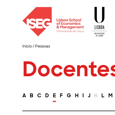
Início
/
Pessoas
Docente
A
B
C
D
E
F
G
H
I
J
K
L
M