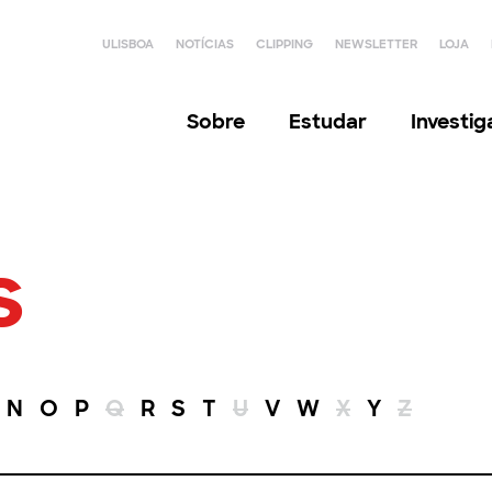
ULISBOA
NOTÍCIAS
CLIPPING
NEWSLETTER
LOJA
Sobre
Estudar
Investi
s
N
O
P
Q
R
S
T
U
V
W
X
Y
Z