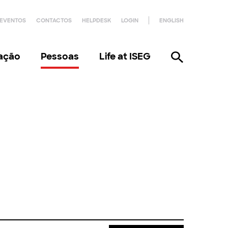
EVENTOS
CONTACTOS
HELPDESK
LOGIN
ENGLISH
gação
Pessoas
Life at ISEG