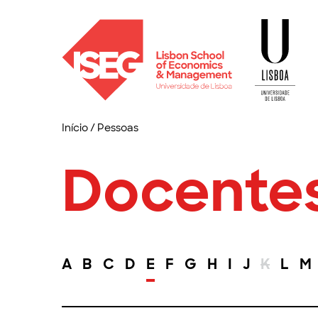
Início
/
Pessoas
Docente
A
B
C
D
E
F
G
H
I
J
K
L
M