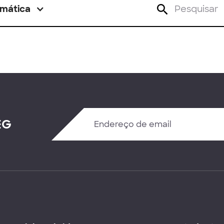
mática
EG