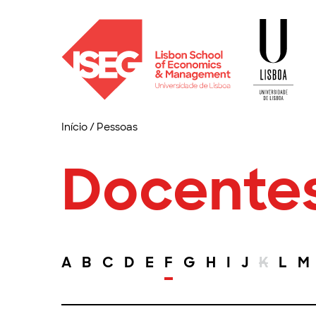
Início
/
Pessoas
Docente
A
B
C
D
E
F
G
H
I
J
K
L
M