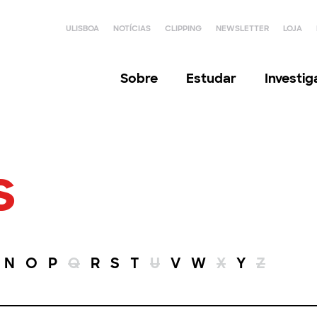
ULISBOA
NOTÍCIAS
CLIPPING
NEWSLETTER
LOJA
Sobre
Estudar
Investi
s
N
O
P
Q
R
S
T
U
V
W
X
Y
Z