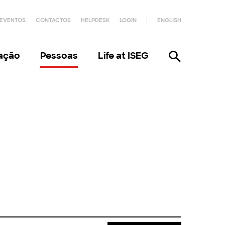
EVENTOS
CONTACTOS
HELPDESK
LOGIN
ENGLISH
gação
Pessoas
Life at ISEG