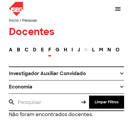
Início
/
Pessoas
Docentes
A
B
C
D
E
F
G
H
I
J
K
L
M
N
O
P
Investigador Auxiliar Convidado
Economia
Limpar Filtros
Não foram encontrados docentes.