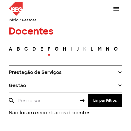
Início
/
Pessoas
Docentes
A
B
C
D
E
F
G
H
I
J
K
L
M
N
O
P
Prestação de Serviços
Gestão
Limpar Filtros
Não foram encontrados docentes.