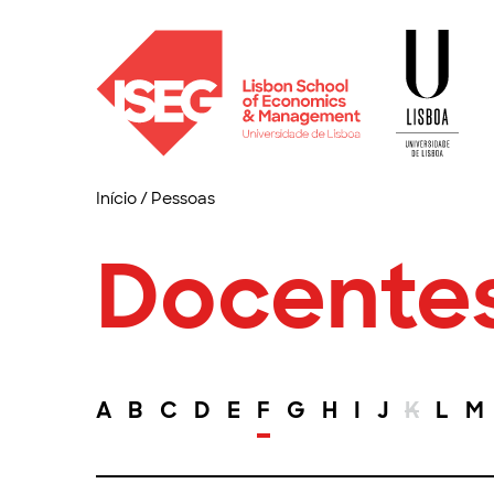
Início
/
Pessoas
Docente
A
B
C
D
E
F
G
H
I
J
K
L
M