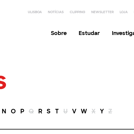
ULISBOA
NOTÍCIAS
CLIPPING
NEWSLETTER
LOJA
Sobre
Estudar
Investi
s
N
O
P
Q
R
S
T
U
V
W
X
Y
Z