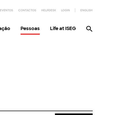
EVENTOS
CONTACTOS
HELPDESK
LOGIN
ENGLISH
gação
Pessoas
Life at ISEG