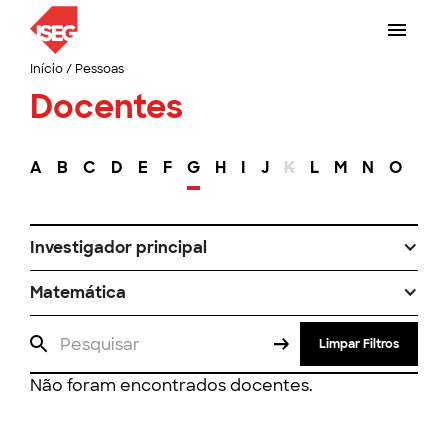
Início
/
Pessoas
Docentes
A
B
C
D
E
F
G
H
I
J
K
L
M
N
O
P
Investigador principal
Matemática
Limpar Filtros
Não foram encontrados docentes.