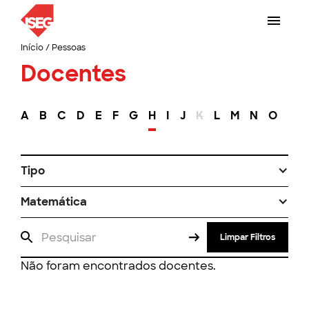
Início
/
Pessoas
Docentes
A
B
C
D
E
F
G
H
I
J
K
L
M
N
O
P
Tipo
Matemática
Limpar Filtros
Não foram encontrados docentes.