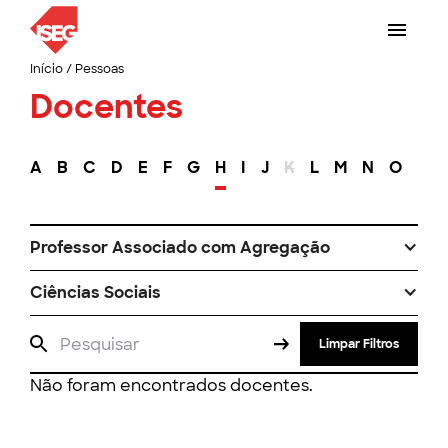
Início
/
Pessoas
Docentes
A
B
C
D
E
F
G
H
I
J
K
L
M
N
O
P
Professor Associado com Agregação
Ciências Sociais
Limpar Filtros
Não foram encontrados docentes.