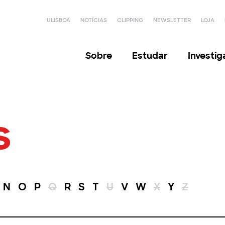
ULISBOA
NOTÍCIAS
CLIPPING
NEWSLETTER
LOJA
Sobre
Estudar
Investi
s
N
O
P
Q
R
S
T
U
V
W
X
Y
Z