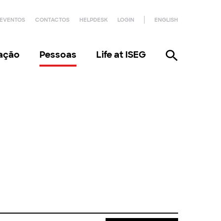
EVENTOS
CONTACTOS
HELPDESK
LOGIN
ENGLISH
gação
Pessoas
Life at ISEG