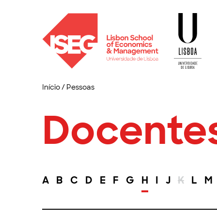
Início
/
Pessoas
Docente
A
B
C
D
E
F
G
H
I
J
K
L
M