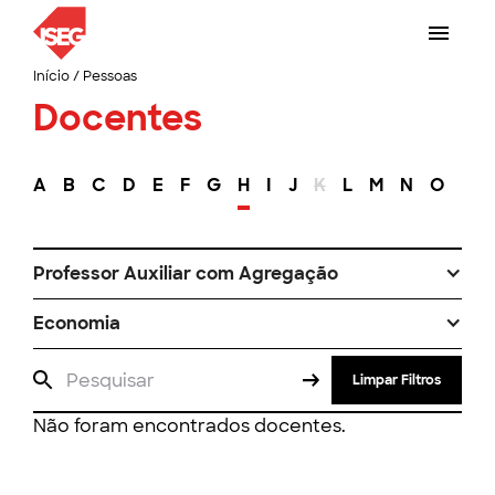
Início
/
Pessoas
Docentes
A
B
C
D
E
F
G
H
I
J
K
L
M
N
O
P
Professor Auxiliar com Agregação
Economia
Limpar Filtros
Não foram encontrados docentes.