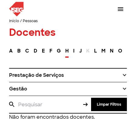
Início
/
Pessoas
Docentes
A
B
C
D
E
F
G
H
I
J
K
L
M
N
O
P
Prestação de Serviços
Gestão
Limpar Filtros
Não foram encontrados docentes.