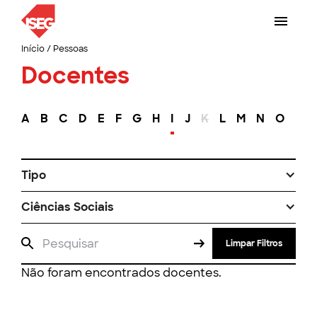
Início
/
Pessoas
Docentes
A
B
C
D
E
F
G
H
I
J
K
L
M
N
O
P
Tipo
Ciências Sociais
Limpar Filtros
Não foram encontrados docentes.