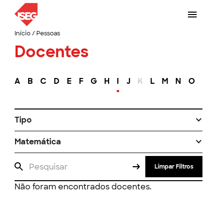
Início
/
Pessoas
Docentes
A
B
C
D
E
F
G
H
I
J
K
L
M
N
O
P
Tipo
Matemática
Limpar Filtros
Não foram encontrados docentes.