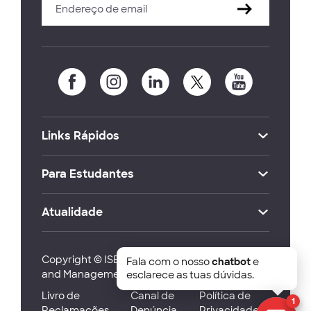
Links Rápidos
Para Estudantes
Atualidade
Copyright © ISEG Lisbon School of Economics
Fala com o nosso
chatbot
e
and Management 2026
esclarece as tuas dúvidas.
Livro de
Canal de
Política de
1
Reclamações
Denúncia
Privacidade