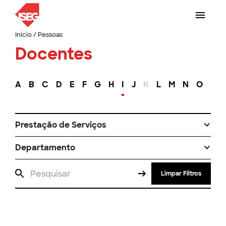
Início
/
Pessoas
Docentes
A
B
C
D
E
F
G
H
I
J
K
L
M
N
O
P
Prestação de Serviços
Departamento
Limpar Filtros