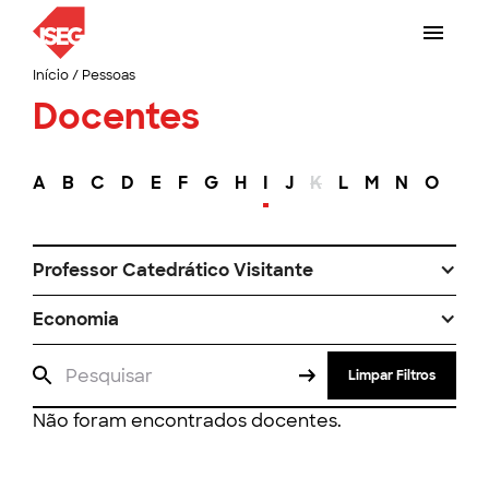
Início
/
Pessoas
Docentes
A
B
C
D
E
F
G
H
I
J
K
L
M
N
O
P
Professor Catedrático Visitante
Economia
Limpar Filtros
Não foram encontrados docentes.