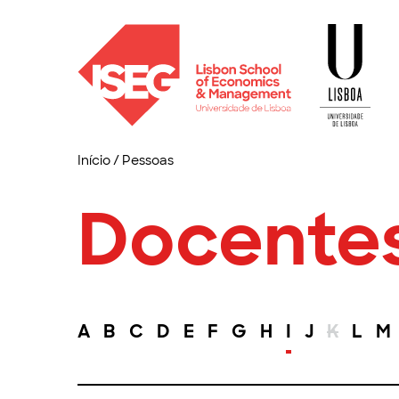
Início
/
Pessoas
Docente
A
B
C
D
E
F
G
H
I
J
K
L
M