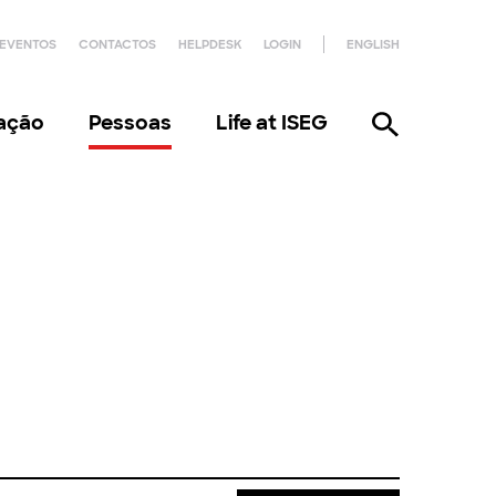
EVENTOS
CONTACTOS
HELPDESK
LOGIN
ENGLISH
gação
Pessoas
Life at ISEG