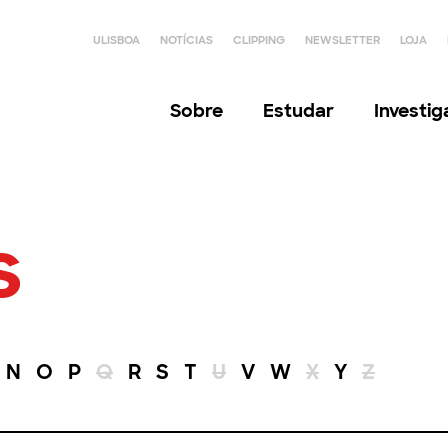
ULISBOA
NOTÍCIAS
CLIPPING
NEWSLETTER
LOJA
Sobre
Estudar
Investi
s
N
O
P
Q
R
S
T
U
V
W
X
Y
Z