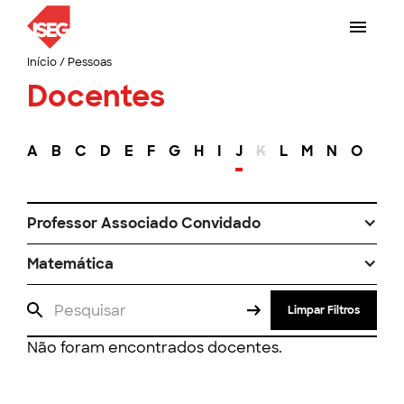
Início
/
Pessoas
Docentes
A
B
C
D
E
F
G
H
I
J
K
L
M
N
O
P
Professor Associado Convidado
Matemática
Limpar Filtros
Não foram encontrados docentes.