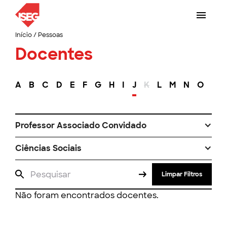
Início
/
Pessoas
Docentes
A
B
C
D
E
F
G
H
I
J
K
L
M
N
O
P
Professor Associado Convidado
Ciências Sociais
Limpar Filtros
Não foram encontrados docentes.