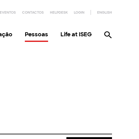
EVENTOS
CONTACTOS
HELPDESK
LOGIN
ENGLISH
gação
Pessoas
Life at ISEG