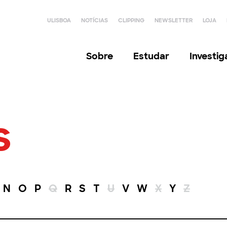
ULISBOA
NOTÍCIAS
CLIPPING
NEWSLETTER
LOJA
Sobre
Estudar
Investi
s
N
O
P
Q
R
S
T
U
V
W
X
Y
Z