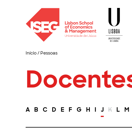
Início
/
Pessoas
Docente
A
B
C
D
E
F
G
H
I
J
K
L
M