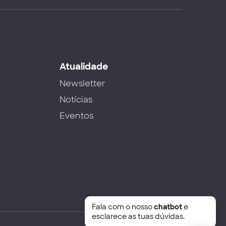
s
Atualidade
Newsletter
Notícias
Eventos
Fala com o nosso
chatbot
e
esclarece as tuas dúvidas.