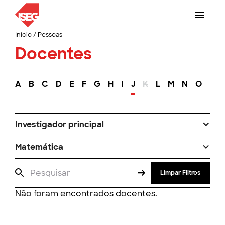
Início
/
Pessoas
Docentes
A
B
C
D
E
F
G
H
I
J
K
L
M
N
O
P
Investigador principal
Matemática
Limpar Filtros
Não foram encontrados docentes.