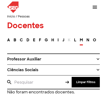
Início
/
Pessoas
Docentes
A
B
C
D
E
F
G
H
I
J
K
L
M
N
O
P
Professor Auxiliar
Ciências Sociais
Limpar Filtros
Não foram encontrados docentes.