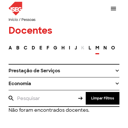
Início
/
Pessoas
Docentes
A
B
C
D
E
F
G
H
I
J
K
L
M
N
O
P
Prestação de Serviços
Economia
Limpar Filtros
Não foram encontrados docentes.