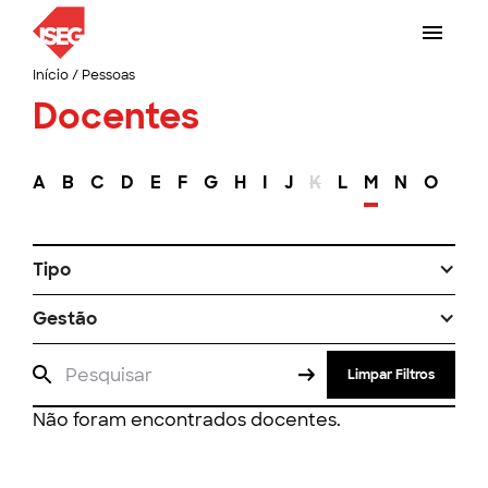
Início
/
Pessoas
Docentes
A
B
C
D
E
F
G
H
I
J
K
L
M
N
O
P
Tipo
Gestão
Limpar Filtros
Não foram encontrados docentes.