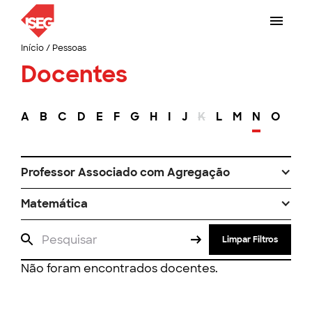
Início
/
Pessoas
Docentes
A
B
C
D
E
F
G
H
I
J
K
L
M
N
O
P
Professor Associado com Agregação
Matemática
Limpar Filtros
Não foram encontrados docentes.