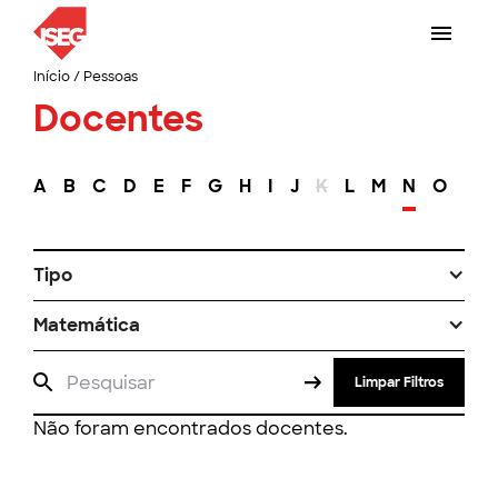
Início
/
Pessoas
Docentes
A
B
C
D
E
F
G
H
I
J
K
L
M
N
O
P
Tipo
Matemática
Limpar Filtros
Não foram encontrados docentes.