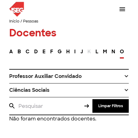
Início
/
Pessoas
Docentes
A
B
C
D
E
F
G
H
I
J
K
L
M
N
O
P
Professor Auxiliar Convidado
Ciências Sociais
Limpar Filtros
Não foram encontrados docentes.